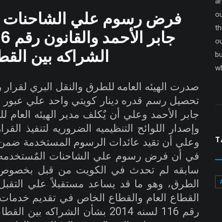
a
فرض رسوم علي الشاحنات ال
ou
th
o
الشراكه بين القط
bu
wh
تحصيل رسم قدره دينار كويتي واحد علي عبور ا
جابر الأحمد وعلي أن يٌكلف مدير الهيئه العام لل
وإصدار اللوائح التنظيميه الضروريه لتنفيذ القرا
T
وعلي أن تقيد عائدات الرسوم المستخدمة ضمن ميز
في أن فرض رسوم علي الشاحنات المٌستخدمه ل
سابقه لم تحدث في الكويت من قبل بخصو
الطرق، وهو ما قد يساعد مستقبلاً علي التقبل
القطاع العام والقطاع الخاص في تقديم خدمات م
رقم 116 لسنه 2014 بشأن الشراكه ب