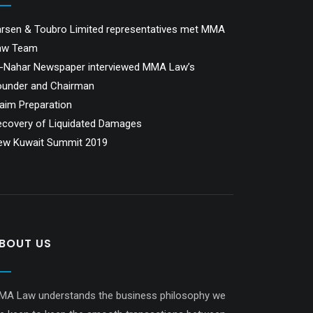
arsen & Toubro Limited representatives met MMA
aw Team
l-Nahar Newspaper interviewed MMA Law’s
ounder and Chairman
aim Preparation
ecovery of Liquidated Damages
ew Kuwait Summit 2019
BOUT US
MA Law understands the business philosophy we