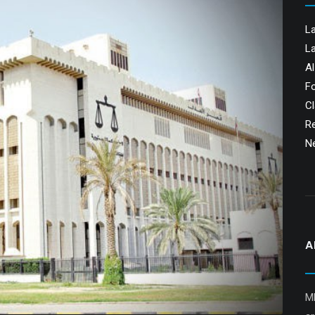
L
L
A
F
Cl
R
N
A
M